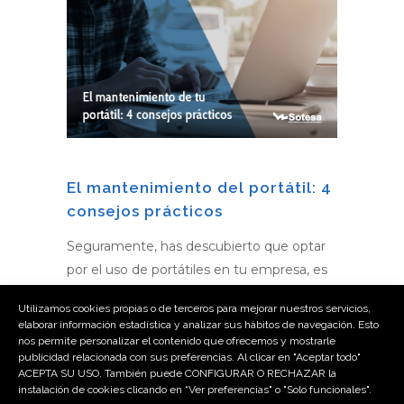
El mantenimiento del portátil: 4
consejos prácticos
Seguramente, has descubierto que optar
por el uso de portátiles en tu empresa, es
mucho más cómodo. Pero no debemos
Utilizamos cookies propias o de terceros para mejorar nuestros servicios,
olvidarnos de que el mantenimiento del
elaborar información estadística y analizar sus hábitos de navegación. Esto
portátil de empresa es una labor
nos permite personalizar el contenido que ofrecemos y mostrarle
publicidad relacionada con sus preferencias. Al clicar en "Aceptar todo"
imprescindible teniendo en cuenta que su
ACEPTA SU USO. También puede CONFIGURAR O RECHAZAR la
conservación en buen estado nos asegura
instalación de cookies clicando en “Ver preferencias" o "Solo funcionales".