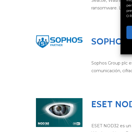
Seattle, Washingto
per
ransomware. La emp
pre
O R
SOPHOS
Sophos Group plc es
comunicación, cifra
ESET NO
ESET NOD32 es un pr