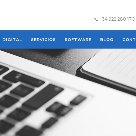
+34 922 280 170
T DIGITAL
SERVICIOS
SOFTWARE
BLOG
CONT