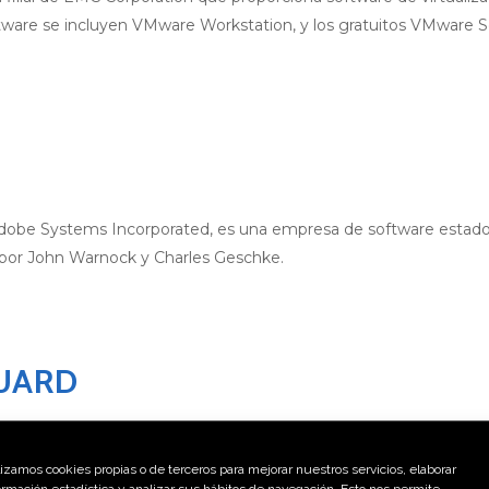
tware se incluyen VMware Workstation, y los gratuitos VMware 
Adobe Systems Incorporated, es una empresa de software estad
 por John Warnock y Charles Geschke.
UARD
mente conocido como WatchGuard Technologies, Inc es un pro
lizamos cookies propias o de terceros para mejorar nuestros servicios, elaborar
ormación estadística y analizar sus hábitos de navegación. Esto nos permite