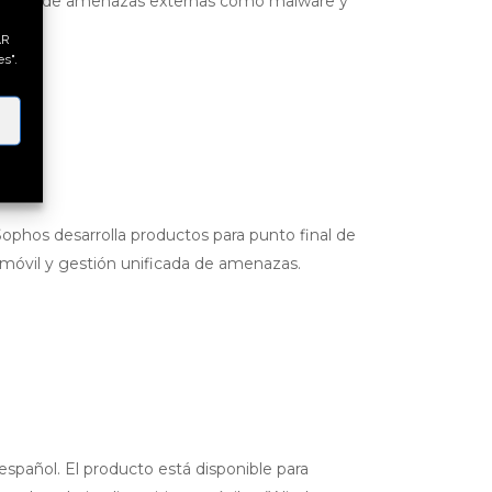
rmáticas de amenazas externas como malware y
AR
s".
ophos desarrolla productos para punto final de
 móvil y gestión unificada de amenazas.
spañol. El producto está disponible para