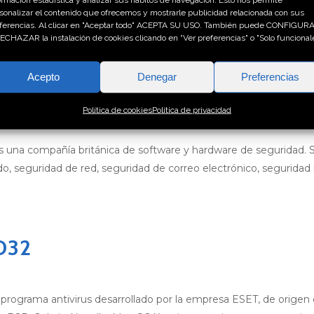
n. Sus productos están diseñados para proteger las redes info
sonalizar el contenido que ofrecemos y mostrarle publicidad relacionada con sus
resa fue fundada en 1996.
ferencias. Al clicar en "Aceptar todo" ACEPTA SU USO. También puede CONFIGUR
ECHAZAR la instalación de cookies clicando en “Ver preferencias" o "Solo funcionale
Acepto
Denegar
Preferencias
Política de cookies
Política de privacidad
 una compañía británica de software y hardware de seguridad. S
do, seguridad de red, seguridad de correo electrónico, seguridad
D32
ograma antivirus desarrollado por la empresa ESET, de origen e