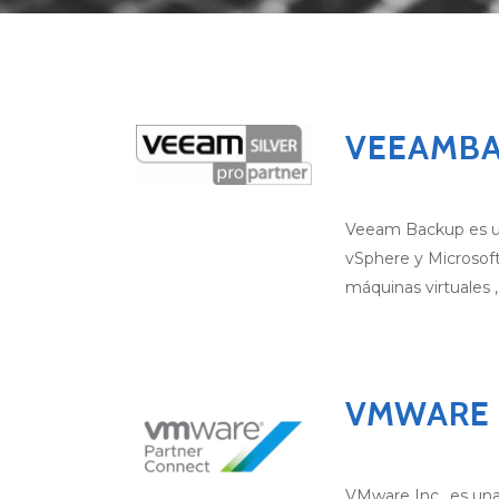
VEEAMB
Veeam Backup es un
vSphere y Microsoft
máquinas virtuales ,
VMWARE
VMware Inc., es una