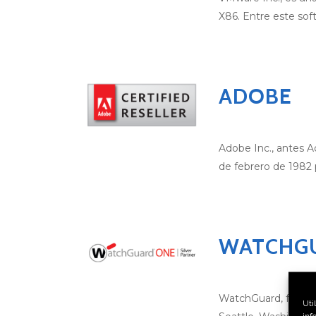
X86. Entre este sof
ADOBE
Adobe Inc., antes 
de febrero de 1982
WATCHG
WatchGuard, formal
Uti
inf