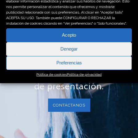
elaborar información estadística y analizar sus hábitos de navegación. Esto
nos permite personalizar el contenido que ofrecemos y mostrarle
nivel técnico, la
publicidad relacionada con sus preferencias. Al clicar en "Aceptar todo"
ACEPTA SU USO. También puede CONFIGURAR O RECHAZAR la
calidad humana de
instalación de cookies clicando en “Ver preferencias" o "Solo funcionales".
nuestros servicios y
Acepto
las opiniones de
Denegar
nuestros clientes son
Preferencias
nuestra mejor carta
Política de cookies
Política de privacidad
de presentación.
CONTÁCTANOS