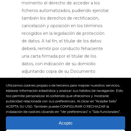
momento el derecho de acceder a los
ficheros automatizados, pudiendo ejercitar
también los derechos de rectificación,
cancelación y oposición en los términos
recogidos en la legislación de protección
de datos. A tal fin, el titular de los datos
deberá, remitir por conducto fehaciente
una carta firmada por el titular de los
datos, con indicación de su domicilio
adjuntando copia de su Documento
Nacional de Identidad, a la dirección arriba
Utilizamos cookies propias o de terceros para mejorar nuestros servicios,
indicada a fin de remitirle la confirmación
elaborar información estadística y analizar sus hábitos de navegación. Esto
de su actuación conforme a su solicitud
nos permite personalizar el contenido que ofrecemos y mostrarle
publicidad relacionada con sus preferencias. Al clicar en "Aceptar todo"
ACEPTA SU USO. También puede CONFIGURAR O RECHAZAR la
instalación de cookies clicando en “Ver preferencias" o "Solo funcionales".
Acepto