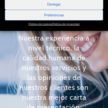
Denegar
Preferencias
Política de cookies
Política de privacidad
Nuestra experiencia a
nivel técnico, la
calidad humana de
nuestros servicios y
las opiniones de
nuestros clientes son
nuestra mejor carta
de presentación.