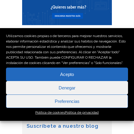
Utilizamos cookies propias o de terceros para mejorar nuestros servicios,
Tags:
ciberseguridad
,
empresa
,
elaborar información estadística y analizar sus hábitos de navegación. Esto
nos permite personalizar el contenido que ofrecemos y mostrarle
mantenimiento preventivo
,
ransomware
,
publicidad relacionada con sus preferencias. Al clicar en "Aceptar todo"
recomendaciones
,
seguridad
,
servidor
,
ACEPTA SU USO. También puede CONFIGURAR O RECHAZAR la
servidor cloud
,
servidor tierra
,
instalación de cookies clicando en “Ver preferencias" o "Solo funcionales".
servidores
,
tips
Acepto
Denegar
Preferencias
Política de cookies
Política de privacidad
Suscríbete a nuestro blog